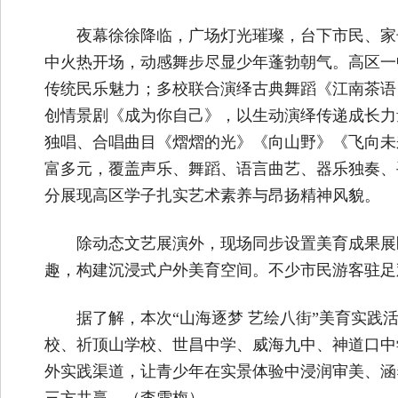
夜幕徐徐降临，广场灯光璀璨，台下市民、家
中火热开场，动感舞步尽显少年蓬勃朝气。高区一
传统民乐魅力；多校联合演绎古典舞蹈《江南茶语
创情景剧《成为你自己》，以生动演绎传递成长力
独唱、合唱曲目《熠熠的光》《向山野》《飞向未
富多元，覆盖声乐、舞蹈、语言曲艺、器乐独奏、
分展现高区学子扎实艺术素养与昂扬精神风貌。
除动态文艺展演外，现场同步设置美育成果展
趣，构建沉浸式户外美育空间。不少市民游客驻足
据了解，本次“山海逐梦 艺绘八街”美育实践
校、祈顶山学校、世昌中学、威海九中、神道口中
外实践渠道，让青少年在实景体验中浸润审美、涵